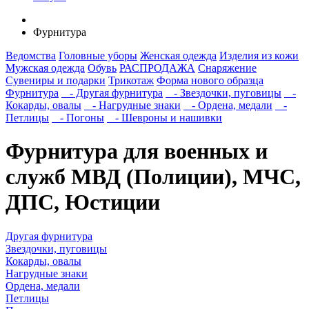
Фурнитура
Ведомства
Головные уборы
Женская одежда
Изделия из кожи
Мужская одежда
Обувь
РАСПРОДАЖА
Снаряжение
Сувениры и подарки
Трикотаж
Форма нового образца
Фурнитура
- Другая фурнитура
- Звездочки, пуговицы
-
Кокарды, овалы
- Нагрудные знаки
- Ордена, медали
-
Петлицы
- Погоны
- Шевроны и нашивки
Фурнитура для военных и
служб МВД (Полиции), МЧС,
ДПС, Юстиции
Другая фурнитура
Звездочки, пуговицы
Кокарды, овалы
Нагрудные знаки
Ордена, медали
Петлицы