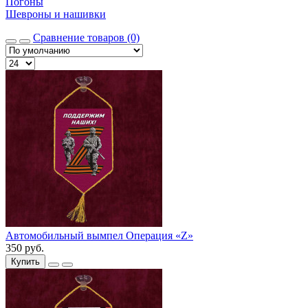
Погоны
Шевроны и нашивки
Сравнение товаров (0)
Автомобильный вымпел Операция «Z»
350 руб.
Купить