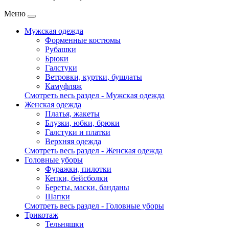
Меню
Мужская одежда
Форменные костюмы
Рубашки
Брюки
Галстуки
Ветровки, куртки, бушлаты
Камуфляж
Смотреть весь раздел - Мужская одежда
Женская одежда
Платья, жакеты
Блузки, юбки, брюки
Галстуки и платки
Верхняя одежда
Смотреть весь раздел - Женская одежда
Головные уборы
Фуражки, пилотки
Кепки, бейсболки
Береты, маски, банданы
Шапки
Смотреть весь раздел - Головные уборы
Трикотаж
Тельняшки