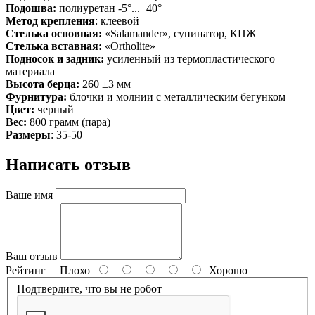
Подошва:
полиуретан -5°...+40°
Метод крепления
: клеевой
Стелька основная:
«Salamander», супинатор, КПЖ
Стелька вставная:
«Ortholite»
Подносок и задник:
усиленный из термопластического
материала
Высота берца:
260 ±3 мм
Фурнитура:
блочки и молнии с металлическим бегунком
Цвет:
черный
Вес:
800 грамм (пара)
Размеры
: 35-50
Написать отзыв
Ваше имя
Ваш отзыв
Рейтинг
Плохо
Хорошо
Подтвердите, что вы не робот